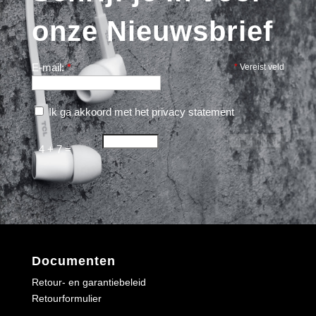
onze Nieuwsbrief
E-mail:
*
*
Vereist veld
Ik ga akkoord met het
privacy statement
4 + 7 =
Documenten
Retour- en garantiebeleid
Retourformulier