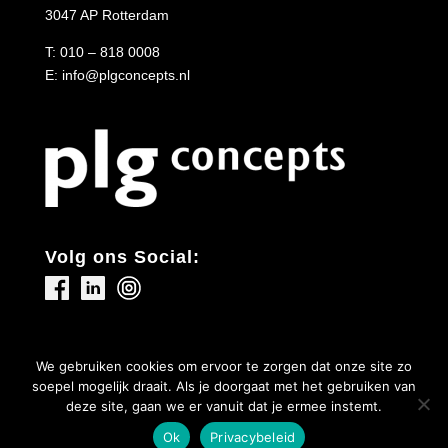
3047 AP Rotterdam
T:
010 – 818 0008
E:
info@plgconcepts.nl
Volg ons Social:
We gebruiken cookies om ervoor te zorgen dat onze site zo
soepel mogelijk draait. Als je doorgaat met het gebruiken van
deze site, gaan we er vanuit dat je ermee instemt.
© PLG Concepts |
Algemene Voorwaarden
|
Privacy
Ok
Privacybeleid
Policy