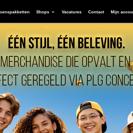
zoenspakketten
Shops
Vacatures
Contact
Mijn accou