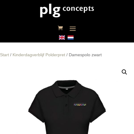
Start
/
Kinderdagverblijf Polderpret
/ Damespolo zwart