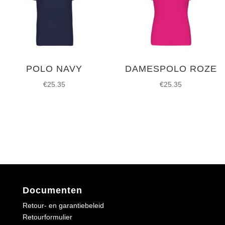
POLO NAVY
DAMESPOLO ROZE
€
25.35
€
25.35
Documenten
Retour- en garantiebeleid
Retourformulier