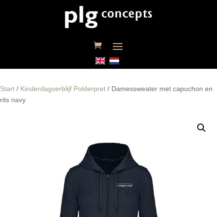
Start
/
Kinderdagverblijf Polderpret
/ Damessweater met capuchon en
rits navy