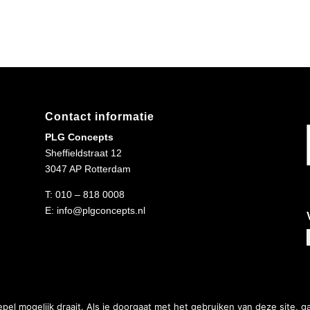
Contact informatie
PLG Concepts
Sheffieldstraat 12
3047 AP Rotterdam
T:
010 – 818 0008
E:
info@plgconcepts.nl
el mogelijk draait. Als je doorgaat met het gebruiken van deze site, g
vacy Policy