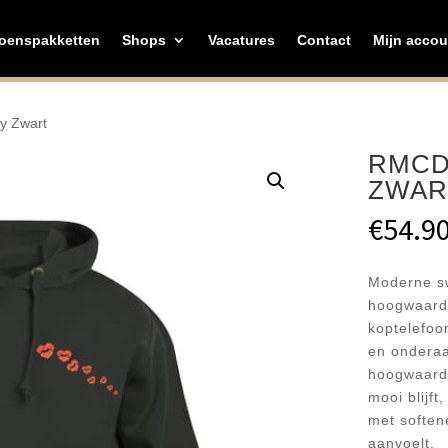
zoenspakketten
Shops
Vacatures
Contact
Mijn accou
y Zwart
RMCD
ZWAR
€
54.9
Moderne sw
hoogwaardi
koptelefoo
en onderaa
hoogwaardi
mooi blijft
met soften
aanvoelt.