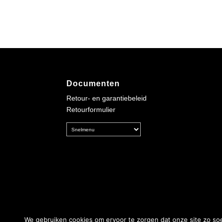
Documenten
Retour- en garantiebeleid
Retourformulier
We gebruiken cookies om ervoor te zorgen dat onze site zo soep
© PLG Concepts |
Algemene Voorwaarden
|
Pri