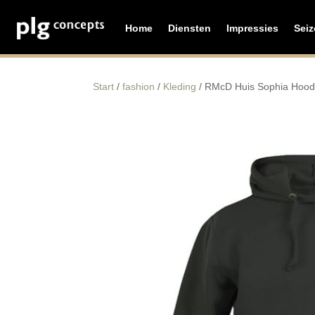
Home
Diensten
Impressies
Sei
Start
/
fashion
/
Kleding
/ RMcD Huis Sophia Hood