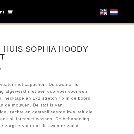
nt
 HUIS SOPHIA HOODY
T
0
eater met capuchon. De sweater is
g afgewerkt met een doorvoer voor een
n, necktape en 1×1 stretch rib in de boord
n de mouwen. De stof is van
ge, zachte en gestabiliseerde kwaliteit die
, ook bij intensief wassen. De behandeling
er zorgt ervoor dat de sweater zacht