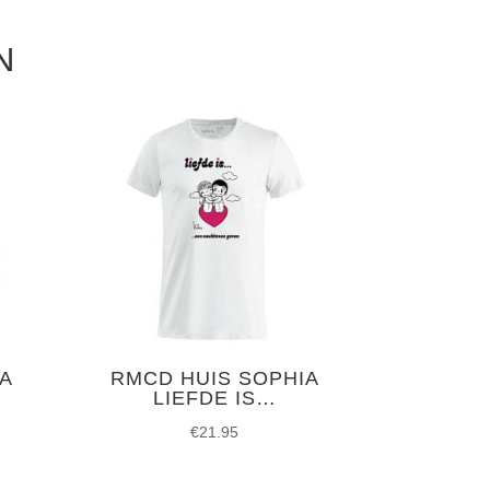
N
A
RMCD HUIS SOPHIA
LIEFDE IS…
€
21.95