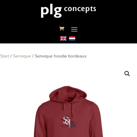
Start
/
Senvique
/ Senvique hoodie bordeaux