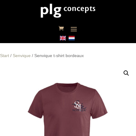
Start
/
Senvique
/ Senvique t-shirt bordeaux