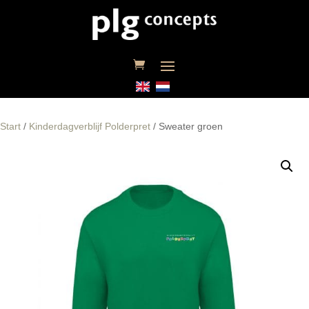
Start
/
Kinderdagverblijf Polderpret
/ Sweater groen