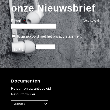
onze Nieuwsbrief
E-mail:
*
*
Vereist veld
Ik ga akkoord met het
privacy statement
10 + 1 =
Documenten
Retour- en garantiebeleid
Retourformulier